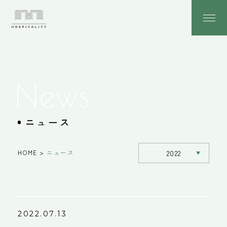
News
ニュース
2022
HOME
ニュース
企業情報
事業紹介
2026
2025
会社概要
ホテル事業
2024
2022.07.13
代表挨拶・経営理念
会員制クラブ事業